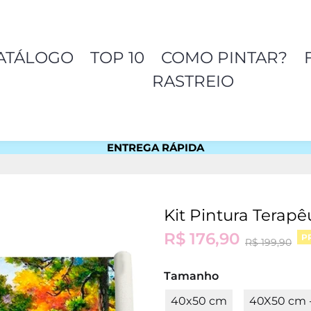
ATÁLOGO
TOP 10
COMO PINTAR?
RASTREIO
ENTREGA RÁPIDA
ESTOQUE NO BRASIL
Kit Pintura Terapê
R$ 176,90
P
R$ 199,90
Tamanho
40x50 cm
40X50 cm 